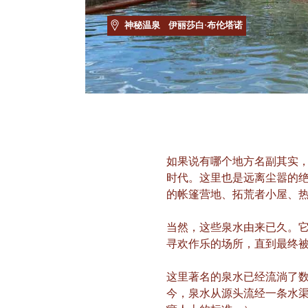
神秘温泉
伊丽莎白·布伦塔诺
如果说有哪个地方名副其实
时代。这里也是远离尘嚣的
的帐篷营地、拓荒者小屋、
当然，这些泉水由来已久。它
寻欢作乐的场所，直到最终
这里著名的泉水已经流淌了数
今，泉水从源头流经一条水