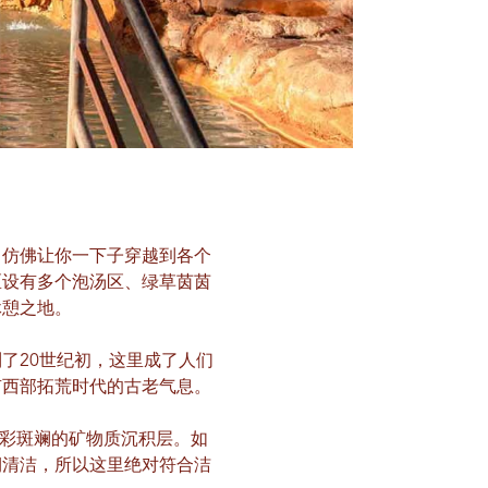
，仿佛让你一下子穿越到各个
区设有多个泡汤区、绿草茵茵
休憩之地。
了20世纪初，这里成了人们
有西部拓荒时代的古老气息。
色彩斑斓的矿物质沉积层。如
期清洁，所以这里绝对符合洁