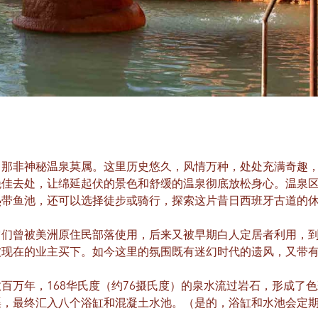
，那非神秘温泉莫属。这里历史悠久，风情万种，处处充满奇趣
绝佳去处，让绵延起伏的景色和舒缓的温泉彻底放松身心。温泉
热带鱼池，还可以选择徒步或骑行，探索这片昔日西班牙古道的
们曾被美洲原住民部落使用，后来又被早期白人定居者利用，到
被现在的业主买下。如今这里的氛围既有迷幻时代的遗风，又带
百万年，168华氏度（约76摄氏度）的泉水流过岩石，形成了
渠，最终汇入八个浴缸和混凝土水池。（是的，浴缸和水池会定