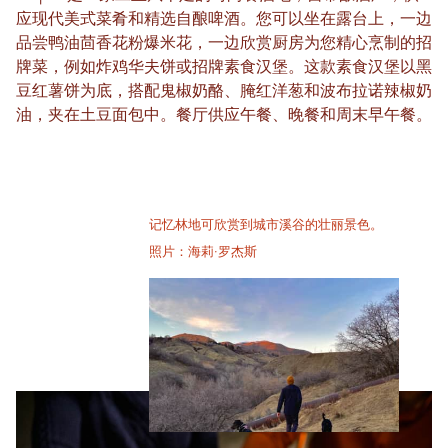
应现代美式菜肴和精选自酿啤酒。您可以坐在露台上，一边
品尝鸭油茴香花粉爆米花，一边欣赏厨房为您精心烹制的招
牌菜，例如炸鸡华夫饼或招牌素食汉堡。这款素食汉堡以黑
豆红薯饼为底，搭配鬼椒奶酪、腌红洋葱和波布拉诺辣椒奶
油，夹在土豆面包中。餐厅供应午餐、晚餐和周末早午餐。
记忆林地可欣赏到城市溪谷的壮丽景色。
照片：海莉·罗杰斯