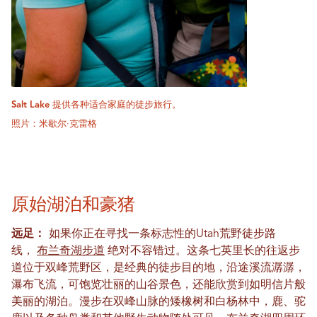
Salt Lake 提供各种适合家庭的徒步旅行。
照片：米歇尔·克雷格
原始湖泊和豪猪
远足：
如果你正在寻找一条标志性的Utah荒野徒步路
线，
布兰奇湖步道
绝对不容错过。这条七英里长的往返步
道位于双峰荒野区，是经典的徒步目的地，沿途溪流潺潺，
瀑布飞流，可饱览壮丽的山谷景色，还能欣赏到如明信片般
美丽的湖泊。漫步在双峰山脉的矮橡树和白杨林中，鹿、驼