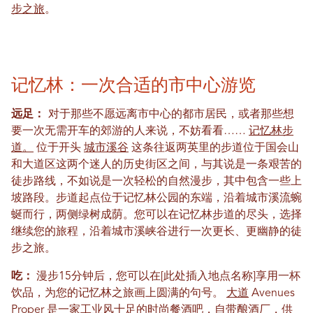
步之旅
。
记忆林：一次合适的市中心游览
远足：
对于那些不愿远离市中心的都市居民，或者那些想
要一次无需开车的郊游的人来说，不妨看看……
记忆林步
道。
位于开头
城市溪谷
这条往返两英里的步道位于国会山
和大道区这两个迷人的历史街区之间，与其说是一条艰苦的
徒步路线，不如说是一次轻松的自然漫步，其中包含一些上
坡路段。步道起点位于记忆林公园的东端，沿着城市溪流蜿
蜒而行，两侧绿树成荫。您可以在记忆林步道的尽头，选择
继续您的旅程，沿着城市溪峡谷进行一次更长、更幽静的徒
步之旅。
吃：
漫步15分钟后，您可以在[此处插入地点名称]享用一杯
饮品，为您的记忆林之旅画上圆满的句号。
大道
Avenues
Proper 是一家工业风十足的时尚餐酒吧，自带酿酒厂，供