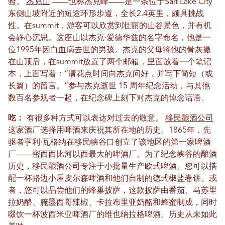
验。
杰克山
——也称杰克峰——是一条位于Salt Lake City
东侧山坡附近的短途环形步道，全长2.4英里，颇具挑战
性。在summit，游客可以欣赏到壮丽的山谷景色，并有机
会静心沉思。这座山以杰克·爱德华兹的名字命名，他是一
位1995年因白血病去世的男孩。杰克的父母将他的骨灰撒
在山顶后，在summit放置了两个邮箱，里面放着一个笔记
本，上面写着：“请花点时间向杰克问好，并写下简短（或
长篇）的留言。”参与杰克逝世 15 周年纪念活动，与其他
数百名参观者一起，在纪念碑上刻下对杰克的悼念话语。
吃：
有很多种方式可以表达对过去的敬意。
移民酿酒公司
这家酒厂选择用啤酒来庆祝其所在地的历史。1865年，先
驱者亨利·瓦格纳在移民峡谷口创立了该地区的第一家啤酒
厂——密西西比河以西最大的啤酒厂。为了纪念峡谷的酿酒
历史，移民酿酒公司专注于小批量生产欧式啤酒。您可以搭
配一杯路边小屋皮尔森啤酒和他们自制的德式椒盐卷饼。或
者，您可以品尝他们的蜂巢披萨，这款披萨由番茄、马苏里
拉奶酪、腌墨西哥辣椒、卡拉布里亚奶酪和蜂蜜制成，同时
啜饮一杯波西米亚啤酒厂的维也纳拉格啤酒。历史从未如此