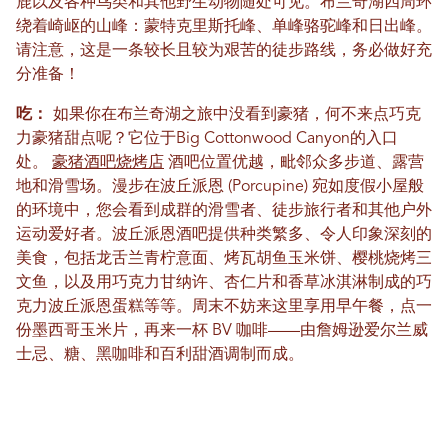
鹿以及各种鸟类和其他野生动物随处可见。布兰奇湖四周环
绕着崎岖的山峰：蒙特克里斯托峰、单峰骆驼峰和日出峰。
请注意，这是一条较长且较为艰苦的徒步路线，务必做好充
分准备！
吃：
如果你在布兰奇湖之旅中没看到豪猪，何不来点巧克
力豪猪甜点呢？它位于Big Cottonwood Canyon的入口
处。
豪猪酒吧烧烤店
酒吧位置优越，毗邻众多步道、露营
地和滑雪场。漫步在波丘派恩 (Porcupine) 宛如度假小屋般
的环境中，您会看到成群的滑雪者、徒步旅行者和其他户外
运动爱好者。波丘派恩酒吧提供种类繁多、令人印象深刻的
美食，包括龙舌兰青柠意面、烤瓦胡鱼玉米饼、樱桃烧烤三
文鱼，以及用巧克力甘纳许、杏仁片和香草冰淇淋制成的巧
克力波丘派恩蛋糕等等。周末不妨来这里享用早午餐，点一
份墨西哥玉米片，再来一杯 BV 咖啡——由詹姆逊爱尔兰威
士忌、糖、黑咖啡和百利甜酒调制而成。