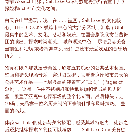
背靠Wasatch山脉，Salt Lake City巧妙地将旅行者置于户外
探险和rich都市文化之间。
白天在山里游玩，晚上在……
街区
，Salt Lake 的文化核
心。THE BLOCKS 横跨市中心的大部分区域，汇集了Utah
最集中的艺术、文化、活动和娱乐。在国会剧院欣赏芭蕾舞
团的演出。探索时尚潮流。
城市溪流中心。
尽情品尝美食
当前鱼和牡蛎
或者挥舞拳头
仓库
是该市最受欢迎的音乐场
所之一。
预算有限？那就漫步街区，欣赏五彩缤纷的公共艺术装置、
壁画和街头现场音乐。穿过摄政街，去看看这座城市最大的
公共艺术作品——七层楼高的装置艺术“盐页”（Pages of
Salt）。这是一件由不锈钢杆和特氟龙旗帜组成的风力雕
塑，覆盖了沃克中心停车场的整个北立面。然后掉头，走
50码，去品尝一位名厨烹制的正宗纳什维尔风味辣鸡。
美
丽的鸟儿。
体验Salt Lake的徒步与美食搭配，感受其独特魅力。徒步之
后还想继续探索？您也可以考虑……
Salt Lake City 美食徒