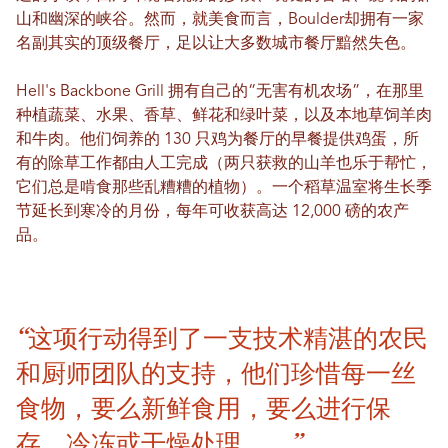
山和幽深的峡谷。然而，就美食而言，Boulder却拥有一家
名副其实的顶级餐厅，足以让大多数城市餐厅黯然失色。
Hell's Backbone Grill 拥有自己的“无害有机农场”，在那里
种植蔬菜、水果、香草、鲜花和绿叶菜，以及本地草饲羊肉
和牛肉。他们饲养的 130 只鸡为餐厅的早餐提供鸡蛋，所
有的除草工作都由人工完成（两只获救的山羊也乐于帮忙，
它们总是啃食那些乱糟糟的植物）。一个稻草温室将生长季
节延长到寒冷的月份，每年可收获高达 12,000 磅的农产
品。
“这项行动得到了一支技术精湛的农民
和厨师团队的支持，他们珍惜每一丝
食物，要么新鲜食用，要么进行保
存、冷冻或干燥处理……”