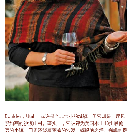
Boulder，Utah，或许是个非常小的城镇，但它却是一座风
景如画的沙漠山村。事实上，它被评为美国本土48州最偏
远的小镇，四周环绕着荒凉的沙漠、蜿蜒的岩塔、巍峨的群