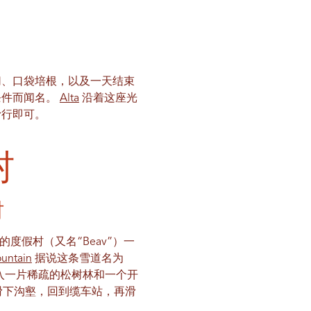
切、口袋培根，以及一天结束
条件而闻名。
Alta
沿着这座光
滑行即可。
假村
村
北端的度假村（又名“Beav”）一
untain
据说这条雪道名为
滑行，进入一片稀疏的松树林和一个开
雪道滑下沟壑，回到缆车站，再滑