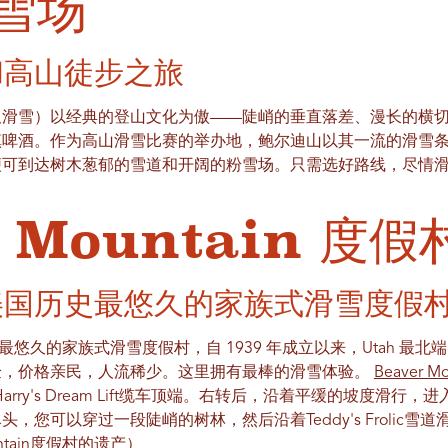
滑雪场
和高山徒步之旅
许单板滑雪）以经典的登山文化为傲——陡峭的垂直落差、漫长的横
镇啤酒。作为高山滑雪比赛的举办地，鲍尔迪山以其一流的滑雪
便可到达树木葱郁的雪道和开阔的粉雪场。只需选好路线，尽情
r Mountain 度
美国历史最悠久的家族式滑雪度假
美国历史最悠久的家族式滑雪度假村，自 1939 年成立以来，Utah 最
验，价格亲民，人流稀少。这里拥有最棒的滑雪体验。
Beaver Mo
点位于Harry's Dream Lift缆车顶端。右转后，沿着平缓的坡度
，您可以穿过一段陡峭的树林，然后沿着Teddy's Frolic
ountain度假村的遗产
）