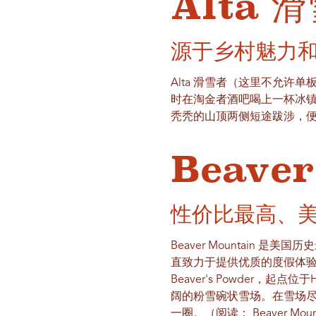
Alta 
源于乡村魅力
Alta 滑雪者（这里不允
时在淘金者酒吧喝上一杯冰
秃秃的山顶两侧短途跋涉，
Beave
性价比最高、
Beaver Mountain 是
直致力于提供优质的度假体
Beaver's Powder，起
阔的粉雪碗状雪场。在雪场尽头
一圈。（阅读：
Beaver M