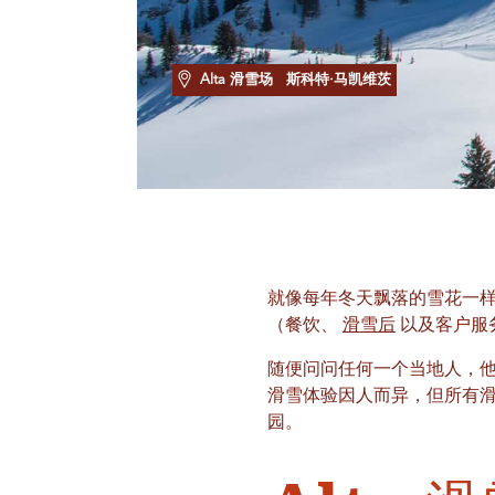
Alta 滑雪场
斯科特·马凯维茨
就像每年冬天飘落的雪花一
（餐饮、
滑雪后
以及客户服
随便问问任何一个当地人，他
滑雪体验因人而异，但所有
园。