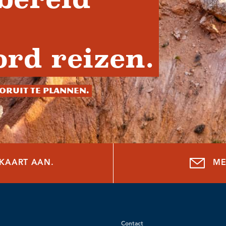
rd reizen.
oruit te plannen.
NKAART AAN.
ME
Contact