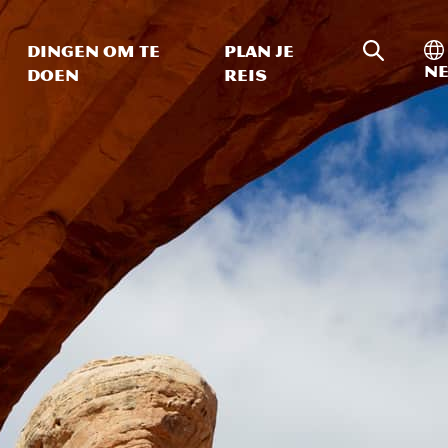
Zoeken o
In
Dingen om te
Plan je
Ne
doen
reis