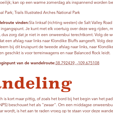
oeilijk; kan op een warme zomerdag als inspannend worden b
 Park; Trails Illustrated Arches National Park
elroute vinden:
Sla linksaf (richting westen) de Salt Valley Ro
 ingangspunt. Je kunt met elk voertuig over deze weg rijden, 
is, dus zorg dat je niet in een onweersbui terechtkomt. Volg de w
at een afslag naar links naar Klondike Bluffs aangeeft. Volg deze
em bij dit kruispunt de tweede afslag naar links, naar Klondike 
n geschikt is voor terreinwagens en naar Balanced Rock leidt.
eginpunt van de wandelroute:
38.792439, -109.675108
ndeling
is kort maar pittig, of zoals het bord bij het begin van het pad
 (NPS) beschouwt het als "zwaar". Om een ​​middagse onweersbu
 wordt, is het aan te raden vroeg op te staan ​​voor deze wande