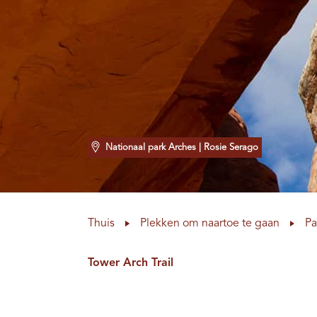
Nationaal park Arches
| Rosie Serago
Thuis
Plekken om naartoe te gaan
Pa
Tower Arch Trail