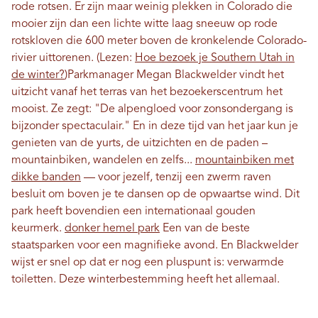
rode rotsen. Er zijn maar weinig plekken in Colorado die
mooier zijn dan een lichte witte laag sneeuw op rode
rotskloven die 600 meter boven de kronkelende Colorado-
rivier uittorenen.
(Lezen:
Hoe bezoek je Southern Utah in
de winter?
)
Parkmanager Megan Blackwelder vindt het
uitzicht vanaf het terras van het bezoekerscentrum het
mooist. Ze zegt: "De alpengloed voor zonsondergang is
bijzonder spectaculair." En in deze tijd van het jaar kun je
genieten van de yurts, de uitzichten en de paden –
mountainbiken, wandelen en zelfs...
mountainbiken met
dikke banden
— voor jezelf, tenzij een zwerm raven
besluit om boven je te dansen op de opwaartse wind. Dit
park heeft bovendien een internationaal gouden
keurmerk.
donker hemel park
Een van de beste
staatsparken voor een magnifieke avond. En Blackwelder
wijst er snel op dat er nog een pluspunt is: verwarmde
toiletten. Deze winterbestemming heeft het allemaal.