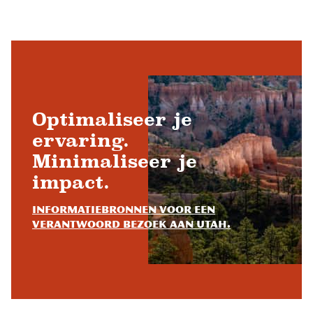
Optimaliseer je
ervaring.
Minimaliseer je
impact.
Informatiebronnen voor een
verantwoord bezoek aan Utah.