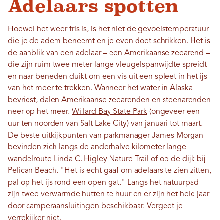
Adelaars spotten
Hoewel het weer fris is, is het niet de gevoelstemperatuur
die je de adem beneemt en je even doet schrikken. Het is
de aanblik van een adelaar – een Amerikaanse zeearend –
die zijn ruim twee meter lange vleugelspanwijdte spreidt
en naar beneden duikt om een ​​vis uit een spleet in het ijs
van het meer te trekken. Wanneer het water in Alaska
bevriest, dalen Amerikaanse zeearenden en steenarenden
neer op het meer.
Willard Bay State Park
(ongeveer een
uur ten noorden van Salt Lake City) van januari tot maart.
De beste uitkijkpunten van parkmanager James Morgan
bevinden zich langs de anderhalve kilometer lange
wandelroute Linda C. Higley Nature Trail of op de dijk bij
Pelican Beach. "Het is echt gaaf om adelaars te zien zitten,
pal op het ijs rond een open gat." Langs het natuurpad
zijn twee verwarmde hutten te huur en er zijn het hele jaar
door camperaansluitingen beschikbaar. Vergeet je
verrekijker niet.