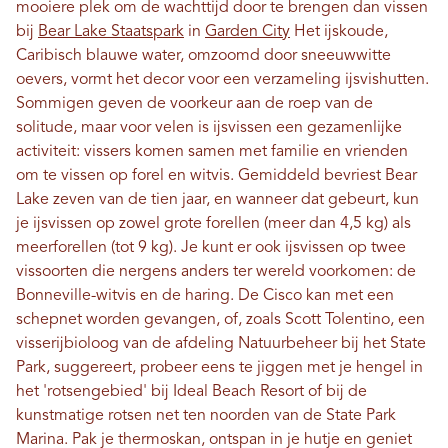
mooiere plek om de wachttijd door te brengen dan vissen
bij
Bear Lake Staatspark
in
Garden City
Het ijskoude,
Caribisch blauwe water, omzoomd door sneeuwwitte
oevers, vormt het decor voor een verzameling ijsvishutten.
Sommigen geven de voorkeur aan de roep van de
solitude, maar voor velen is ijsvissen een gezamenlijke
activiteit: vissers komen samen met familie en vrienden
om te vissen op forel en witvis. Gemiddeld bevriest Bear
Lake zeven van de tien jaar, en wanneer dat gebeurt, kun
je ijsvissen op zowel grote forellen (meer dan 4,5 kg) als
meerforellen (tot 9 kg). Je kunt er ook ijsvissen op twee
vissoorten die nergens anders ter wereld voorkomen: de
Bonneville-witvis en de haring. De Cisco kan met een
schepnet worden gevangen, of, zoals Scott Tolentino, een
visserijbioloog van de afdeling Natuurbeheer bij het State
Park, suggereert, probeer eens te jiggen met je hengel in
het 'rotsengebied' bij Ideal Beach Resort of bij de
kunstmatige rotsen net ten noorden van de State Park
Marina. Pak je thermoskan, ontspan in je hutje en geniet