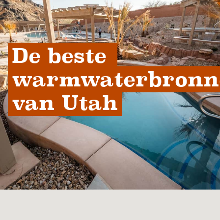
De beste 
warmwaterbronne
van Utah