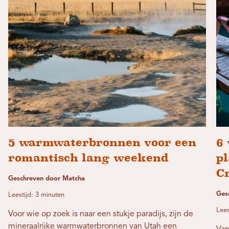
5 warmwaterbronnen voor een
6 
romantisch lang weekend
p
C
Geschreven door Matcha
Ges
Leestijd: 3 minuten
Lees
Voor wie op zoek is naar een stukje paradijs, zijn de
mineraalrijke warmwaterbronnen van Utah een