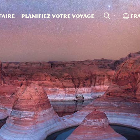
Recherche s
Bascu
faire
Planifiez votre voyage
Fr