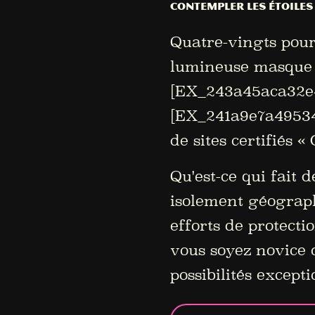
Contempler les étoiles
Quatre-vingts pour
lumineuse masque l
[EX_243a45aca32e4a
[EX_241a9e7a49534
de sites certifiés 
Qu'est-ce qui fait 
isolement géograph
efforts de protecti
vous soyez novice 
possibilités except