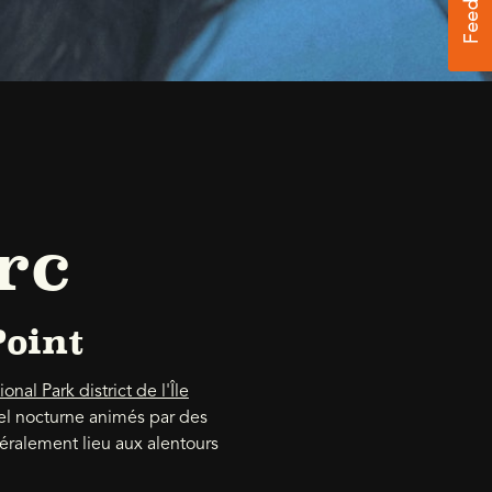
rc
Point
nal Park district de l'Île
el nocturne animés par des
éralement lieu aux alentours