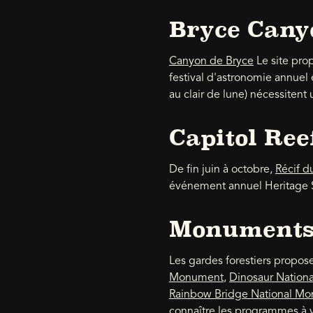
Bryce Cany
Canyon de Bryce
Le site pro
festival d'astronomie annuel
au clair de lune) nécessitent 
Capitol Ree
De fin juin à octobre,
Récif d
événement annuel Heritage St
Monuments
Les gardes forestiers propo
Monument
,
Dinosaur Nation
Rainbow Bridge National M
connaître les programmes à v