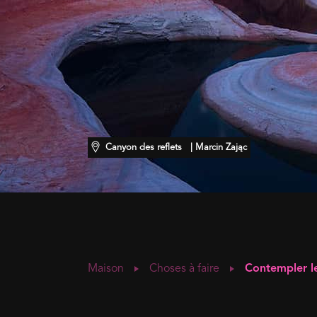
Canyon des reflets
| Marcin Zając
Maison
Choses à faire
Contempler le