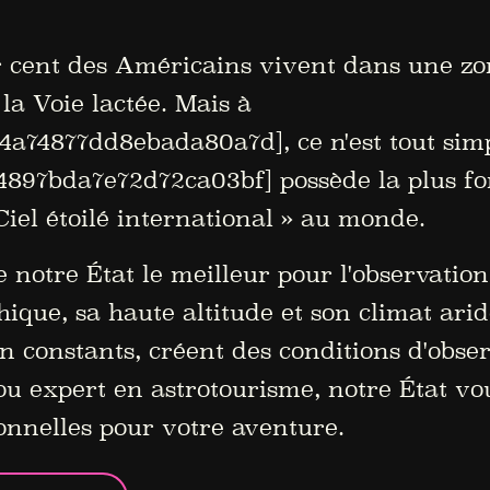
 cent des Américains vivent dans une zon
a Voie lactée. Mais à
74877dd8ebada80a7d], ce n'est tout simp
897bda7e72d72ca03bf] possède la plus fo
« Ciel étoilé international » au monde.
de notre État le meilleur pour l'observation
ique, sa haute altitude et son climat ari
on constants, créent des conditions d'obse
ou expert en astrotourisme, notre État vo
ionnelles pour votre aventure.