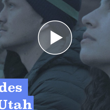
des 
 Utah