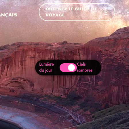
OBTENEZ LE GUIDE DE
ur le site
ler vers l'international
ançais
VOYAGE
Lumière
Ciels
du jour
sombres