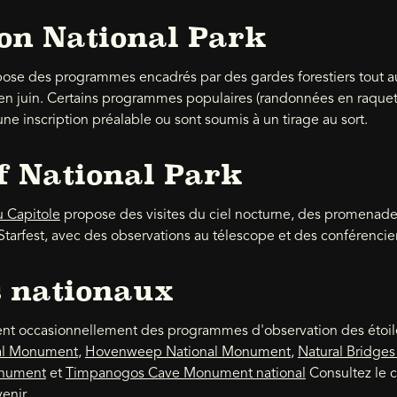
on National Park
pose des programmes encadrés par des gardes forestiers tout au
 en juin. Certains programmes populaires (randonnées en raquet
une inscription préalable ou sont soumis à un tirage au sort.
f National Park
u Capitole
propose des visites du ciel nocturne, des promenades
arfest, avec des observations au télescope et des conférenciers
 nationaux
sent occasionnellement des programmes d'observation des étoi
al Monument
,
Hovenweep National Monument
,
Natural Bridge
onument
et
Timpanogos Cave Monument national
Consultez le c
enir.