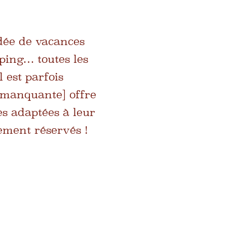
idée de vacances
ping… toutes les
l est parfois
le manquante] offre
es adaptées à leur
ement réservés !