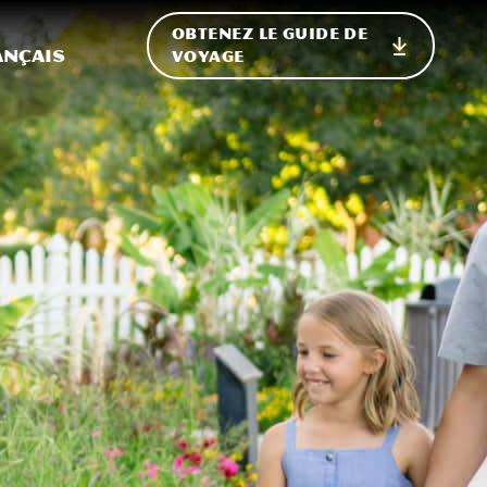
OBTENEZ LE GUIDE DE
ur le site
ler vers l'international
ançais
VOYAGE