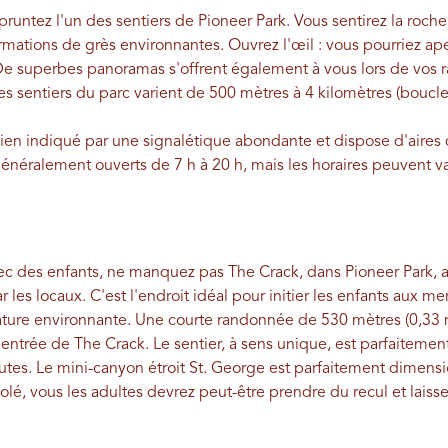
runtez l'un des sentiers de Pioneer Park. Vous sentirez la roche
rmations de grès environnantes. Ouvrez l'œil : vous pourriez ap
De superbes panoramas s'offrent également à vous lors de vos
s sentiers du parc varient de 500 mètres à 4 kilomètres (boucle
t bien indiqué par une signalétique abondante et dispose d'aire
énéralement ouverts de 7 h à 20 h, mais les horaires peuvent var
ec des enfants, ne manquez pas The Crack, dans Pioneer Park, 
les locaux. C'est l'endroit idéal pour initier les enfants aux mer
nature environnante. Une courte randonnée de 530 mètres (0,33 
entrée de The Crack. Le sentier, à sens unique, est parfaitemen
tes. Le mini-canyon étroit St. George est parfaitement dimens
ésolé, vous les adultes devrez peut-être prendre du recul et laiss