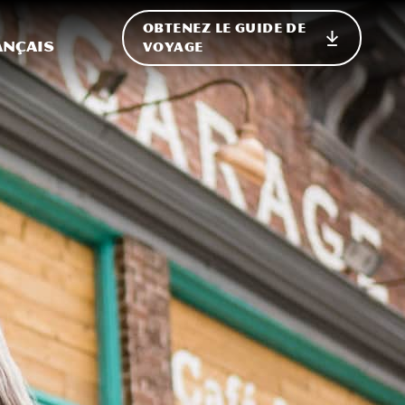
OBTENEZ LE GUIDE DE
ur le site
ler vers l'international
ançais
VOYAGE