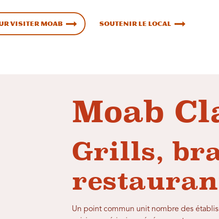
ur visiter Moab
Soutenir le local
Moab Cl
Grills, br
restauran
Un point commun unit nombre des établis