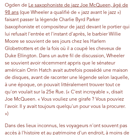
Ogden de
Le saxophoniste de jazz Joe McQueen, âgé de
98 ans
(que Wheeler a qualifié de « jazz avant le jazz »)
faisant passer la légende Charlie Byrd Parker
(saxophoniste et compositeur de jazz) devant le portier qui
lui refusait l'entrée et l'instant d'après, le barbier Willie
Moore se souvient de ses jours chez les Harlem
Globetrotters et de la fois où il a coupé les cheveux de
Duke Ellington. Dans un autre fil de discussion, Wheeler
se souvient avoir récemment appris que le sénateur
américain Orrin Hatch avait autrefois possédé une maison
de disques, avant de raconter une légende selon laquelle,
à une époque, on pouvait littéralement trouver tout ce
qu'on voulait sur la 25e Rue. (« C'est incroyable », disait
Joe McQueen. « Vous vouliez une girafe ? Vous pouviez
l'avoir. Il y avait toujours quelqu'un pour vous la procurer.
»)
Dans des lieux inconnus, les voyageurs n'ont souvent pas
accès à l'histoire et au patrimoine d'un endroit, à moins de