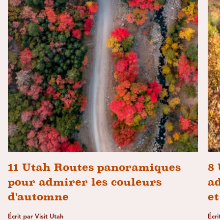
11 Utah Routes panoramiques
8
pour admirer les couleurs
a
d'automne
et
Écrit par Visit Utah
Écr