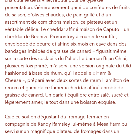
charcuterie de la ville, réputé pour ce type de
présentation. Généreusement garni de confitures de fruits
de saison, d'olives chaudes, de pain grillé et d'un
assortiment de cornichons maison, ce plateau est un
véritable délice. Le cheddar affiné maison de Caputo – un
cheddar de Beehive Promontory à couper le souffle,
enveloppé de beurre et affiné six mois en cave dans des
bandages imbibés de graisse de canard – figurait même
sur la carte des cocktails du Pallet. Le barman Bijan Ghiai,
plusieurs fois primé, m'a servi une version originale du Old
Fashioned à base de rhum, qu'il appelle « Ham &
Cheese », préparé avec deux sortes de rhum Hamilton de
renom et garni de ce fameux cheddar affiné enrobé de
graisse de canard. Un parfait équilibre entre salé, sucré et
légèrement amer, le tout dans une boisson exquise.
Que ce soit en dégustant du fromage fermier en
compagnie de Randy Ramsley lui-même à Mesa Farm ou
servi sur un magnifique plateau de fromages dans un