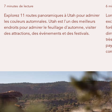
7 minutes de lecture
6 mi
Explorez 11 routes panoramiques à Utah pour admirer
Lor
les couleurs automnales. Utah est l'un des meilleurs
exc
endroits pour admirer le feuillage d'automne, visiter
for
des attractions, des événements et des festivals.
dim
trè
pay
con