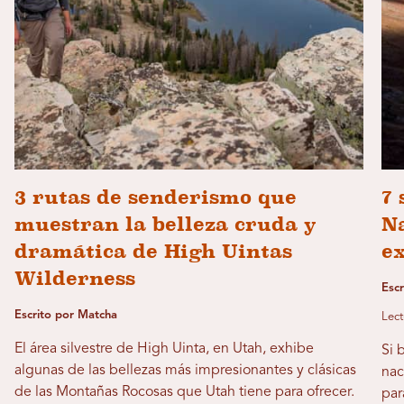
3 rutas de senderismo que
7 
muestran la belleza cruda y
N
dramática de High Uintas
e
Wilderness
Esc
Escrito por Matcha
Lect
El área silvestre de High Uinta, en Utah, exhibe
Si 
algunas de las bellezas más impresionantes y clásicas
nac
de las Montañas Rocosas que Utah tiene para ofrecer.
par