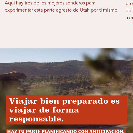
Aquí hay tres de los mejores senderos para
pro
experimentar esta parte agreste de Utah por ti mismo.
de 
a e
Viajar bien preparado es
viajar de forma
responsable.
Haz tu parte planificando con anticipación.