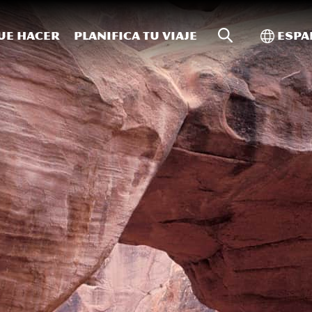
Búsqueda en 
Altern
ue hacer
Planifica tu viaje
Espa