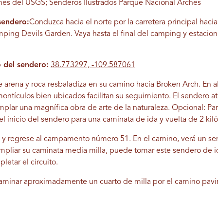
hes del USGS; Senderos Ilustrados Parque Nacional Arches
sendero:
Conduzca hacia el norte por la carretera principal haci
mping Devils Garden. Vaya hasta el final del camping y estacion
 del sendero:
38.773297, -109.587061
e arena y roca resbaladiza en su camino hacia Broken Arch. En 
montículos bien ubicados facilitan su seguimiento. El sendero a
plar una magnífica obra de arte de la naturaleza. Opcional: Par
el inicio del sendero para una caminata de ida y vuelta de 2 kil
o y regrese al campamento número 51. En el camino, verá un se
mpliar su caminata media milla, puede tomar este sendero de ida
etar el circuito.
rá caminar aproximadamente un cuarto de milla por el camino 