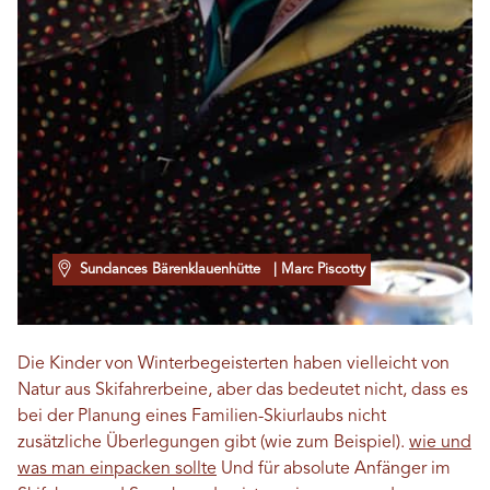
Sundances Bärenklauenhütte
| Marc Piscotty
Die Kinder von Winterbegeisterten haben vielleicht von
Natur aus Skifahrerbeine, aber das bedeutet nicht, dass es
bei der Planung eines Familien-Skiurlaubs nicht
zusätzliche Überlegungen gibt (wie zum Beispiel).
wie und
was man einpacken sollte
Und für absolute Anfänger im