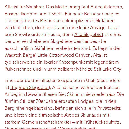
Alta ist für Skifahrer. Das Motto prangt auf Autoaufklebern,
Baseballkappen und T-Shirts. Für neue Besucher mag es
die Hingabe des Resorts an unkompliziertes Skifahren
verdeutlichen, doch es ist auch eine klare Ansage. Lasst
eure Snowboards zu Hause, denn
Alta Skigebiet
ist eines
der drei verbliebenen Skigebiete des Landes, die
ausschließlich Skifahrern vorbehalten sind. Es liegt in der
Wasatch Berge
' Little Cottonwood Canyon, Alta ist
typischerweise ein lokaler Knotenpunkt mit legendärem
Pulverschnee und in unmittelbarer Nähe zu Salt Lake City.
Eines der beiden ältesten Skigebiete in Utah (das andere
ist
Brighton Skigebiet
), Alta hat seine wahre Identität seit
Anbeginn bewahrt (Lesen Sie:
Ski rein, nie wieder raus
Die
fünf im Stil der 70er Jahre erbauten Lodges, die in den
Berg hineingebaut sind, befinden sich alle in Privatbesitz
und bieten eine altmodische Art des Skiurlaubs mit
starkem Gemeinschaftscharakter – mit Frühstücksbuffets,