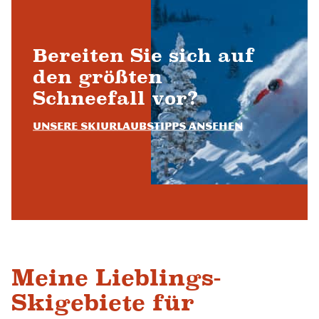
Bereiten Sie sich auf
den größten
Schneefall vor?
Unsere Skiurlaubstipps ansehen
Meine Lieblings-
Skigebiete für