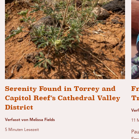
Serenity Found in Torrey and
Fr
Capitol Reef's Cathedral Valley
T
District
Ver
Verfasst von Melissa Fields
11 M
5 Minuten Lesezeit
Pau