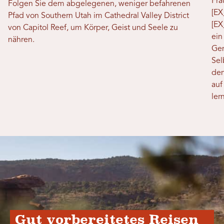
Fra
Folgen Sie dem abgelegenen, weniger befahrenen
[E
Pfad von Southern Utah im Cathedral Valley District
[EX
von Capitol Reef, um Körper, Geist und Seele zu
ein
nähren.
Gem
Sel
dem
auf
ler
Gut vorbereitetes Reisen