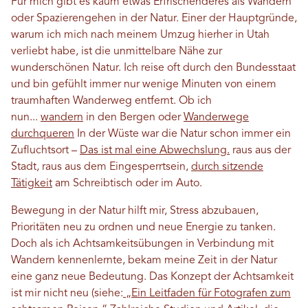
Für mich gibt es kaum etwas Erfrischenderes als Wandern
oder Spazierengehen in der Natur. Einer der Hauptgründe,
warum ich mich nach meinem Umzug hierher in Utah
verliebt habe, ist die unmittelbare Nähe zur
wunderschönen Natur. Ich reise oft durch den Bundesstaat
und bin gefühlt immer nur wenige Minuten von einem
traumhaften Wanderweg entfernt. Ob ich
nun...
wandern
in den Bergen oder
Wanderwege
durchqueren
In der Wüste war die Natur schon immer ein
Zufluchtsort –
Das ist mal eine Abwechslung.
raus aus der
Stadt, raus aus dem Eingesperrtsein,
durch sitzende
Tätigkeit
am Schreibtisch oder im Auto.
Bewegung in der Natur hilft mir, Stress abzubauen,
Prioritäten neu zu ordnen und neue Energie zu tanken.
Doch als ich Achtsamkeitsübungen in Verbindung mit
Wandern kennenlernte, bekam meine Zeit in der Natur
eine ganz neue Bedeutung. Das Konzept der Achtsamkeit
ist mir nicht neu (siehe:
„Ein Leitfaden für Fotografen zum