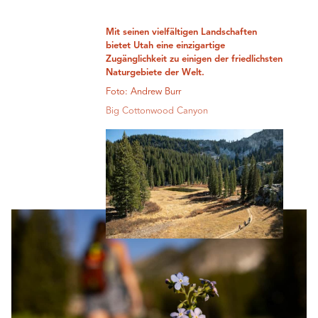
Mit seinen vielfältigen Landschaften
bietet Utah eine einzigartige
Zugänglichkeit zu einigen der friedlichsten
Naturgebiete der Welt.
Foto: Andrew Burr
Big Cottonwood Canyon