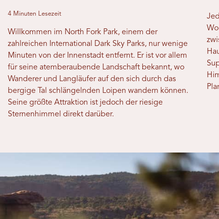
4 Minuten Lesezeit
Jed
Woc
Willkommen im North Fork Park, einem der
zwi
zahlreichen International Dark Sky Parks, nur wenige
Hau
Minuten von der Innenstadt entfernt. Er ist vor allem
Su
für seine atemberaubende Landschaft bekannt, wo
Him
Wanderer und Langläufer auf den sich durch das
Pla
bergige Tal schlängelnden Loipen wandern können.
Seine größte Attraktion ist jedoch der riesige
Sternenhimmel direkt darüber.