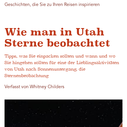
Geschichten, die Sie zu Ihren Reisen inspirieren
Wie man in Utah
Sterne beobachtet
Tipps, was Sie einpacken sollten und wann und wo
Sie hingehen sollten für eine der Lieblingsaktivitäten
von Utah nach Sonnenuntergang, die
Sternenbeobachtung
Verfasst von Whitney Childers