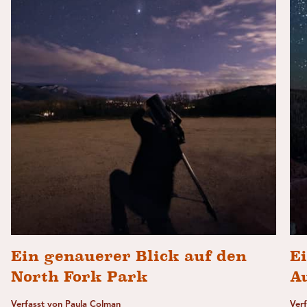
Ein genauerer Blick auf den
E
North Fork Park
A
Verfasst von Paula Colman
Ver